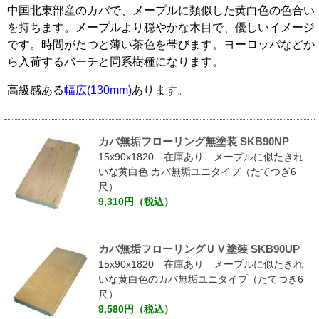
中国北東部産のカバで、メープルに類似した黄白色の色合い
を持ちます。メープルより穏やかな木目で、優しいイメージ
です。時間がたつと薄い茶色を帯びます。ヨーロッパなどか
ら入荷するバーチと同系樹種になります。
高級感ある
幅広(130mm)
あります。
カバ無垢フローリング無塗装 SKB90NP
15x90x1820 在庫あり メープルに似たきれ
いな黄白色 カバ無垢ユニタイプ（たてつぎ6
尺）
9,310円（税込）
カバ無垢フローリングＵＶ塗装 SKB90UP
15x90x1820 在庫あり メープルに似たきれ
いな黄白色のカバ無垢ユニタイプ（たてつぎ6
尺）
9,580円（税込）