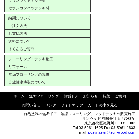
ウリンウッドデッキ材
セランガンバツデッキ材
納期について
ご注文方法
お支払方法
送料について
よくあるご質問
フローリング・デッキ施工
リフォーム
無垢フローリングの規格
自然健康塗装について
ホーム
無垢フローリング
無垢ドア
お知らせ
特集
ご案内
お問い合せ
リンク
サイトマップ
カートの中を見る
自然塗装の無垢ドア、無垢フローリング、ウッドデッキの販売施工
サンウッド 有限会社あさひ林産
東京都北区滝野川1-90-8-1003
Tel 03-5961-1625 Fax 03-5961-1633
mail:
postmaster@sun-wood.com