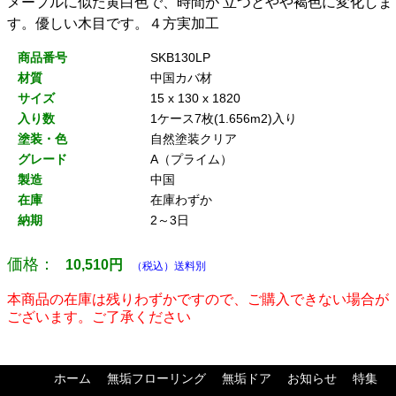
メープルに似た黄白色で、時間が 立つとやや褐色に変化しま
す。優しい木目です。４方実加工
商品番号
SKB130LP
材質
中国カバ材
サイズ
15 x 130 x 1820
入り数
1ケース7枚(1.656m2)入り
塗装・色
自然塗装クリア
グレード
A（プライム）
製造
中国
在庫
在庫わずか
納期
2～3日
価格：
10,510
円
（税込）送料別
本商品の在庫は残りわずかですので、ご購入できない場合が
ございます。ご了承ください
ホーム
無垢フローリング
無垢ドア
お知らせ
特集