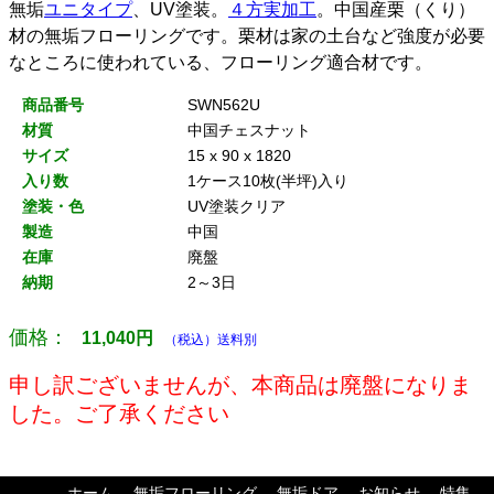
無垢
ユニタイプ
、UV塗装。
４方実加工
。中国産栗（くり）
材の無垢フローリングです。栗材は家の土台など強度が必要
なところに使われている、フローリング適合材です。
商品番号
SWN562U
材質
中国チェスナット
サイズ
15 x 90 x 1820
入り数
1ケース10枚(半坪)入り
塗装・色
UV塗装クリア
製造
中国
在庫
廃盤
納期
2～3日
価格：
11,040
円
（税込）送料別
申し訳ございませんが、本商品は廃盤になりま
した。ご了承ください
ホーム
無垢フローリング
無垢ドア
お知らせ
特集