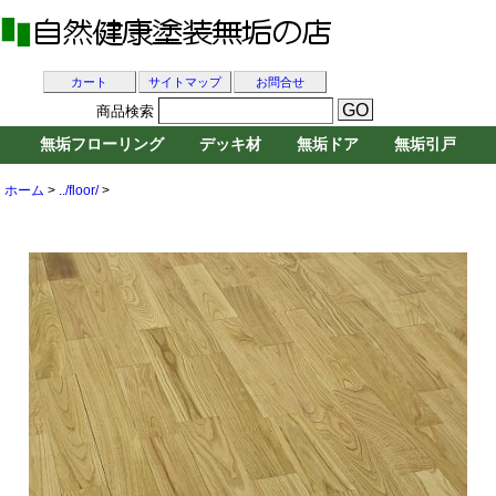
カート
サイトマップ
お問合せ
商品検索
無垢フローリング
デッキ材
無垢ドア
無垢引戸
ホーム
>
../floor/
>