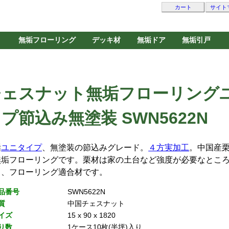
カート
サイト
無垢フローリング
デッキ材
無垢ドア
無垢引戸
チェスナット無垢フローリング
プ節込み無塗装 SWN5622N
垢
ユニタイプ
、無塗装の節込みグレード。
４方実加工
。中国産
無垢フローリングです。栗材は家の土台など強度が必要なとこ
る、フローリング適合材です。
品番号
SWN5622N
質
中国チェスナット
イズ
15 x 90 x 1820
り数
1ケース10枚(半坪)入り