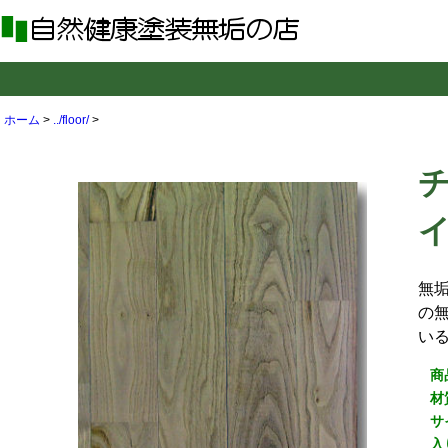
ホーム
>
../floor/
>
イ
無
の
い
商
材
サ
入