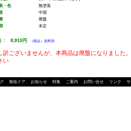
装・色
無塗装
造
中国
庫
廃盤
期
未定
格：
8,910
円
（税込）送料別
し訳ございませんが、本商品は廃盤になりました
さい
グ
無垢ドア
お知らせ
特集
ご案内
お問い合せ
リンク
サ