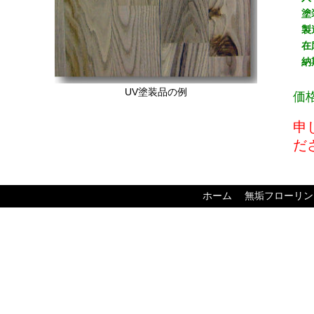
塗
製
在
納
UV塗装品の例
価
申
だ
ホーム
無垢フローリン