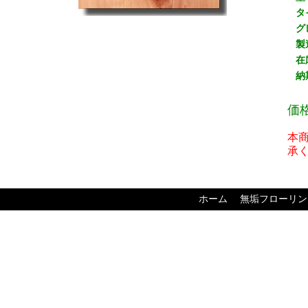
タ
グ
製
在
納
価
本
承
ホーム
無垢フローリン