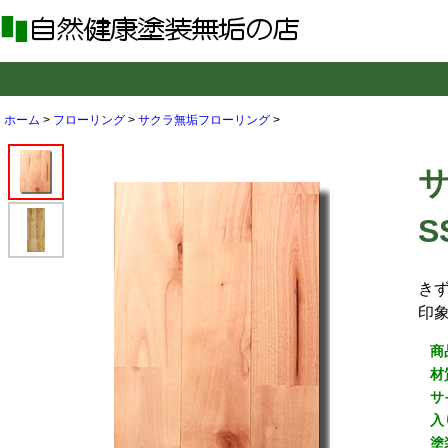
ホーム
>
フローリング
>
サクラ無垢フローリング
>
S
き
印
商
材
サ
入
塗