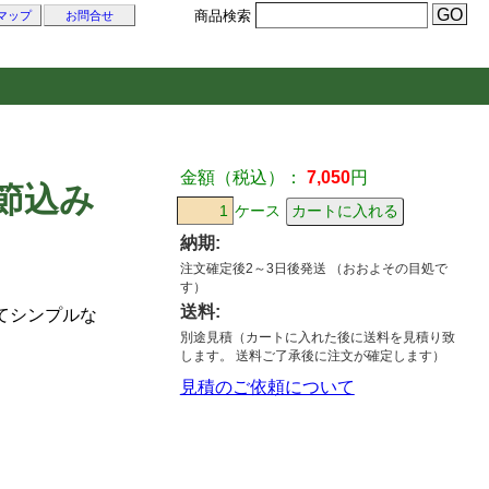
商品検索
マップ
お問合せ
金額（税込）：
7,050
円
節込み
ケース
納期:
注文確定後2～3日後発送 （おおよその目処で
す）
送料:
てシンプルな
別途見積（カートに入れた後に送料を見積り致
します。 送料ご了承後に注文が確定します）
見積のご依頼について