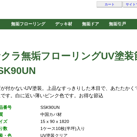
カート
サイト
無垢フローリング
デッキ材
無垢ドア
無垢引戸
サクラ無垢フローリングUV塗装
SK90UN
ずが付かないUV塗装。上品なすっきりした木目で、あたたかく
象です。白に近い薄いピンク色です。お得な節込
品番号
SSK90UN
質
中国カバ材
イズ
15 x 90 x 1820
り数
1ケース10枚(半坪)入り
装・色
UV塗装クリア