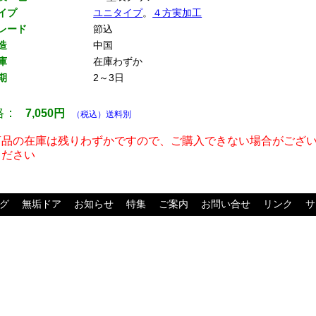
イプ
ユニタイプ
。
４方実加工
レード
節込
造
中国
庫
在庫わずか
期
2～3日
格：
7,050
円
（税込）送料別
商品の在庫は残りわずかですので、ご購入できない場合がござ
ください
グ
無垢ドア
お知らせ
特集
ご案内
お問い合せ
リンク
サ