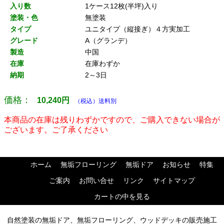
入り数
1ケース12枚(半坪)入り
塗装・色
無塗装
タイプ
ユニタイプ（縦接ぎ）４方実加工
グレード
A（グランデ）
製造
中国
在庫
在庫わずか
納期
2～3日
価格：
10,240
円
（税込）送料別
本商品の在庫は残りわずかですので、ご購入できない場合が
ございます。ご了承ください
ホーム
無垢フローリング
無垢ドア
お知らせ
特集
ご案内
お問い合せ
リンク
サイトマップ
カートの中を見る
自然塗装の無垢ドア、無垢フローリング、ウッドデッキの販売施工