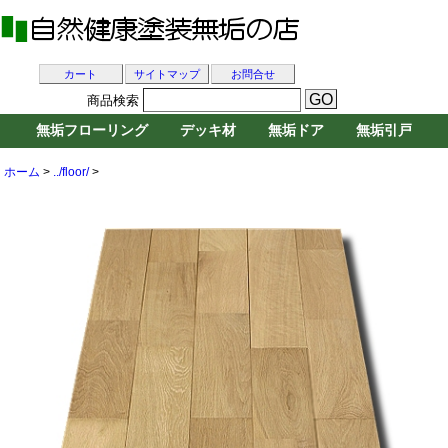
カート
サイトマップ
お問合せ
商品検索
無垢フローリング
デッキ材
無垢ドア
無垢引戸
ホーム
>
../floor/
>