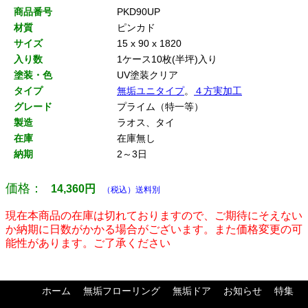
商品番号
PKD90UP
材質
ピンカド
サイズ
15 x 90 x 1820
入り数
1ケース10枚(半坪)入り
塗装・色
UV塗装クリア
タイプ
無垢ユニタイプ
。
４方実加工
グレード
プライム（特一等）
製造
ラオス、タイ
在庫
在庫無し
納期
2～3日
価格：
14,360
円
（税込）送料別
現在本商品の在庫は切れておりますので、ご期待にそえない
か納期に日数がかかる場合がございます。また価格変更の可
能性があります。ご了承ください
ホーム
無垢フローリング
無垢ドア
お知らせ
特集