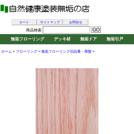
カート
サイトマップ
お問合せ
商品検索
無垢フローリング
デッキ材
無垢ドア
無垢引戸
ホーム
>
フローリング
>
無垢フローリング旧品番・廃盤
>