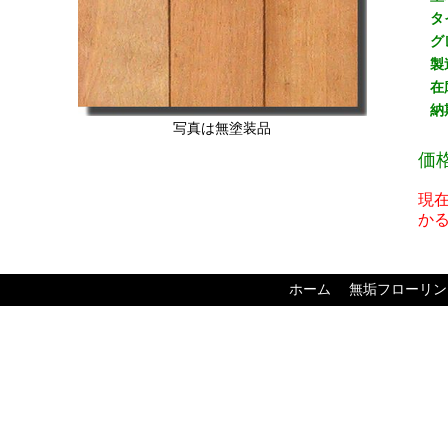
タ
グ
製
在
納
写真は無塗装品
価
現
か
ホーム
無垢フローリン