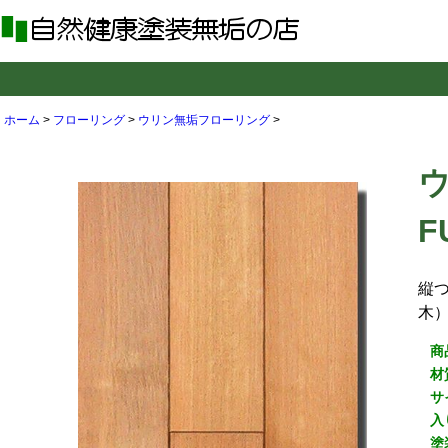
ホーム
>
フローリング
>
ウリン無垢フローリング
>
F
縦
木
商
材
サ
入
塗