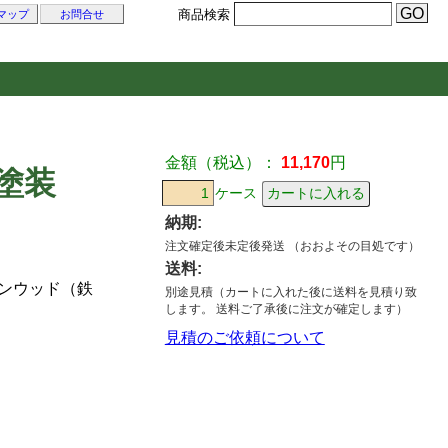
商品検索
マップ
お問合せ
金額（税込）：
11,170
円
塗装
ケース
納期:
注文確定後未定後発送 （おおよその目処です）
送料:
アンウッド（鉄
別途見積（カートに入れた後に送料を見積り致
します。 送料ご了承後に注文が確定します）
見積のご依頼について