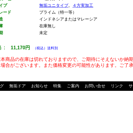
イプ
無垢ユニタイプ
。
４方実加工
レード
プライム（特一等）
造
インドネシアまたはマレーシア
庫
在庫無し
期
未定
格：
11,170
円
（税込）送料別
在本商品の在庫は切れておりますので、ご期待にそえないか納
る場合がございます。また価格変更の可能性があります。ご了
グ
無垢ドア
お知らせ
特集
ご案内
お問い合せ
リンク
サ