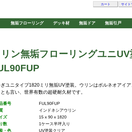
カート
サイト
無垢フローリング
デッキ材
無垢ドア
無垢引戸
ウリン無垢フローリングユニUV
UL90FUP
つぎユニタイプ1820ミリ無垢UV塗装。ウリンはボルネオアイ
）とも言い、世界有数の超硬耐久材です。
品番号
FUL90FUP
質
インドネシアウリン
イズ
15 x 90 x 1820
り数
1ケース半坪入り
装・色
UV塗装クリア