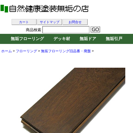
カート
サイトマップ
お問合せ
商品検索
無垢フローリング
デッキ材
無垢ドア
無垢引戸
ホーム
>
フローリング
>
無垢フローリング旧品番・廃盤
>