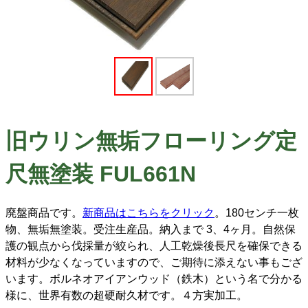
旧ウリン無垢フローリング定
尺無塗装 FUL661N
廃盤商品です。
新商品はこちらをクリック
。180センチ一枚
物、無垢無塗装。受注生産品。納入まで 3、4ヶ月。自然保
護の観点から伐採量が絞られ、人工乾燥後長尺を確保できる
材料が少なくなっていますので、ご期待に添えない事もござ
います。ボルネオアイアンウッド（鉄木）という名で分かる
様に、世界有数の超硬耐久材です。４方実加工。