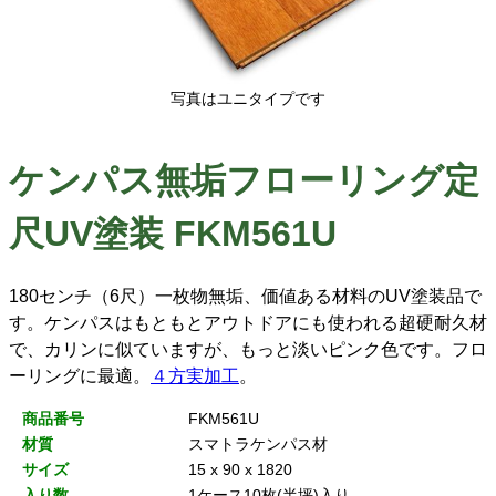
写真はユニタイプです
ケンパス無垢フローリング定
尺UV塗装 FKM561U
180センチ（6尺）一枚物無垢、価値ある材料のUV塗装品で
す。ケンパスはもともとアウトドアにも使われる超硬耐久材
で、カリンに似ていますが、もっと淡いピンク色です。フロ
ーリングに最適。
４方実加工
。
商品番号
FKM561U
材質
スマトラケンパス材
サイズ
15 x 90 x 1820
入り数
1ケース10枚(半坪)入り