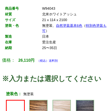
商品番号
W94043
材質
北米ホワイトアッシュ
サイズ
21 x 114 x 2100
塗装・色
無塗装、
自然塗装基本6色
（
特別色塗装も
可
）
製造
日本
在庫
受注生産
納期
25〜35日
価格：
26,110
円
（税込）送料別
※入力または選択してください
塗装色：
無塗装