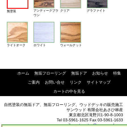
アンティークブラ
クリア
グラファイト
無塗装
ウン
ライトオーク
ホワイト
ウォールナット
ホーム
無垢フローリング
無垢ドア
お知らせ
特集
ご案内
お問い合せ
リンク
サイトマップ
カートの中を見る
自然塗装の無垢ドア、無垢フローリング、ウッドデッキの販売施工
サンウッド 有限会社あさひ林産
東京都北区滝野川1-90-8-1003
Tel 03-5961-1625 Fax 03-5961-1633
mail:
postmaster@sun-wood.com