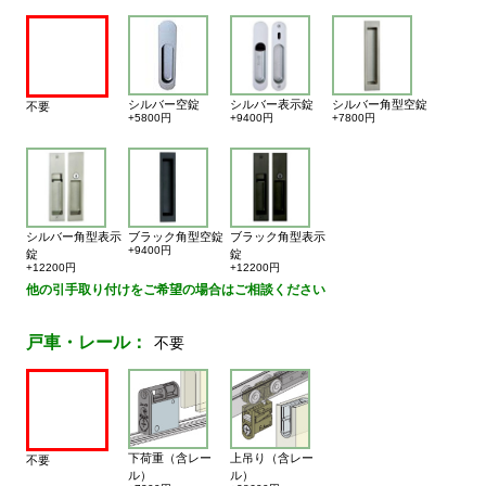
シルバー空錠
シルバー表示錠
シルバー角型空錠
不要
+5800円
+9400円
+7800円
シルバー角型表示
ブラック角型空錠
ブラック角型表示
+9400円
錠
錠
+12200円
+12200円
他の引手取り付けをご希望の場合はご相談ください
戸車・レール：
不要
下荷重（含レー
上吊り（含レー
不要
ル）
ル）