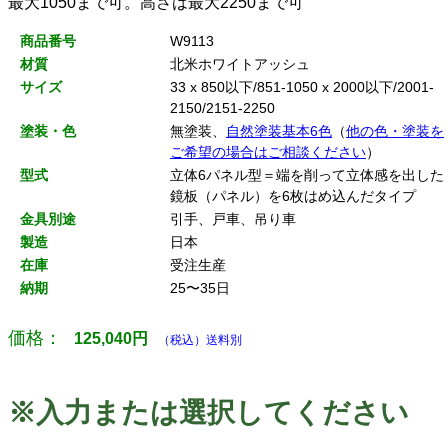
最大1050まで可。高さは最大2250まで可
商品番号
W9113
材質
北米ホワイトアッシュ
サイズ
33 x 850以下/851-1050 x 2000以下/2001-
2150/2151-2250
塗装・色
無塗装、
自然塗装基本6色
（
他の色・塗装を
ご希望の場合はご相談ください
）
型式
立体6パネル型＝端を削って立体感を出した
鏡板（パネル）を6枚はめ込んだタイプ
金具別途
引手、戸車、吊り車
製造
日本
在庫
受注生産
納期
25〜35日
価格：
125,040
円
（税込）送料別
※入力または選択してください