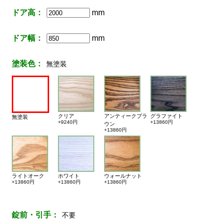
ドア高：
mm
ドア幅：
mm
塗装色：
無塗装
クリア
アンティークブラ
グラファイト
無塗装
+9240円
+13860円
ウン
+13860円
ライトオーク
ホワイト
ウォールナット
+13860円
+13860円
+13860円
錠前・引手：
不要