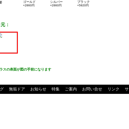
ゴールド
シルバー
ブラック
要
+2860円
+2860円
+5920円
吊元：
ラスの表面が図の手前になります
グ
無垢ドア
お知らせ
特集
ご案内
お問い合せ
リンク
サ