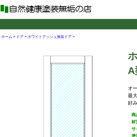
ホーム
>
ドア
>
ホワイトアッシュ無垢ドア
>
A
オ
最大
好
商
材
サ
塗