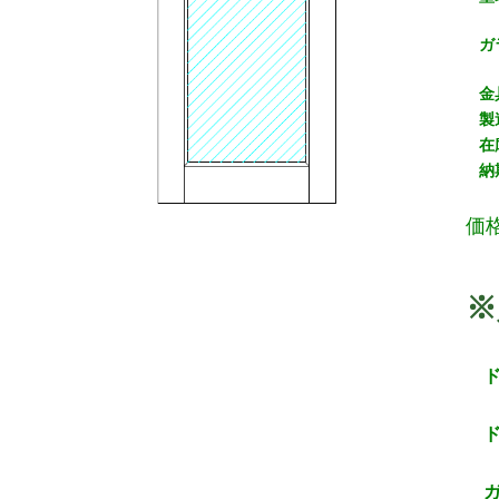
ガ
金
製
在
納
価
※