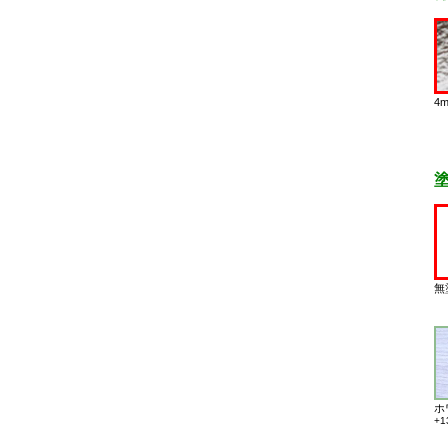
4
無
ホ
+1