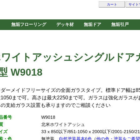
カート
サイト
無垢フローリング
デッキ材
無垢ドア
無垢引戸
ホワイトアッシュシングルドア
型 W9018
ーダーメイドフリーサイズの全面ガラスタイプ。標準ドア幅は8
1050まで可。高さは最大2250まで可。ガラスは強化ガラス
みの支給ガラス設置も承りますのでご相談ください
品番号
W9018
質
北米ホワイトアッシュ
イズ
33 x 850以下/851-1050 x 2000以下/2001-2150/21
装・色
無塗装、
自然塗装基本6色
（
他の色・塗装をご希