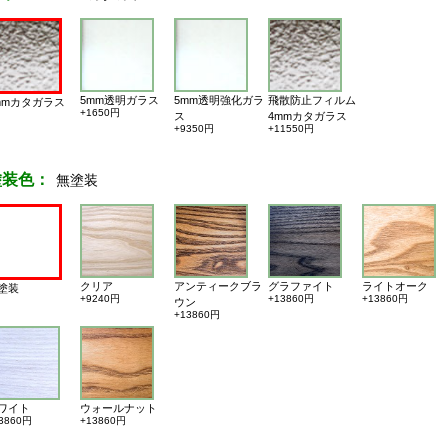
5mm透明ガラス
5mm透明強化ガラ
飛散防止フィルム
mmカタガラス
+1650円
ス
4mmカタガラス
+9350円
+11550円
塗装色：
無塗装
クリア
アンティークブラ
グラファイト
ライトオーク
塗装
+9240円
+13860円
+13860円
ウン
+13860円
ワイト
ウォールナット
3860円
+13860円