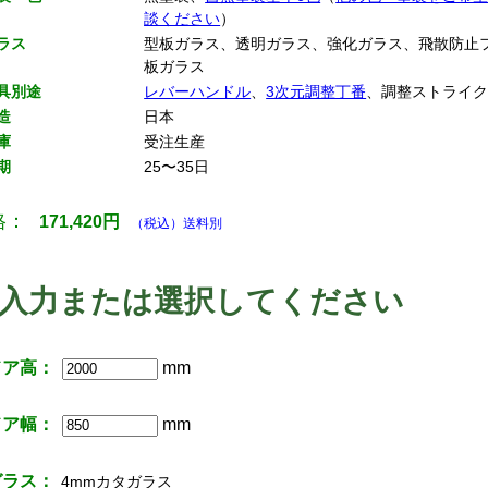
談ください
）
ラス
型板ガラス、透明ガラス、強化ガラス、飛散防止
板ガラス
具別途
レバーハンドル
、
3次元調整丁番
、調整ストライ
造
日本
庫
受注生産
期
25〜35日
格：
171,420
円
（税込）送料別
入力または選択してください
ドア高：
mm
ドア幅：
mm
ガラス：
4mmカタガラス