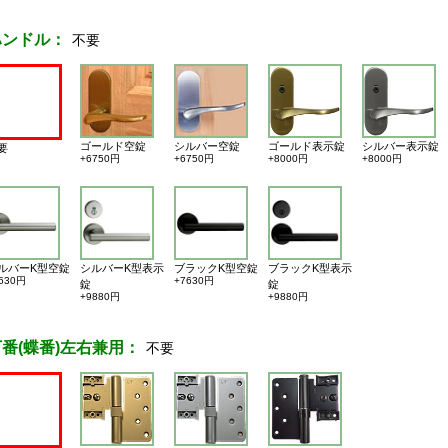
ハンドル：
不要
ゴールド空錠
シルバー空錠
ゴールド表示錠
シルバー表示錠
要
+6750円
+6750円
+8000円
+8000円
ルバーK型空錠
シルバーK型表示
ブラックK型空錠
ブラックK型表示
630円
+7630円
錠
錠
+9880円
+9880円
丁番(蝶番)左右兼用：
不要