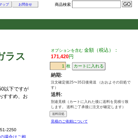
商品検索
マップ
お問合せ
金額（税込）：
オプションを含む
ガラス
171,420
円
枚
納期:
注文確定後25〜35日後発送 （おおよその目処で
す）
50以下ですが
送料:
がおすすめ、お
別途見積（カートに入れた後に送料を見積り致
します。 送料ご了承後に注文が確定します）
送料目処
見積のご依頼について
51-2250
望の場合はご相