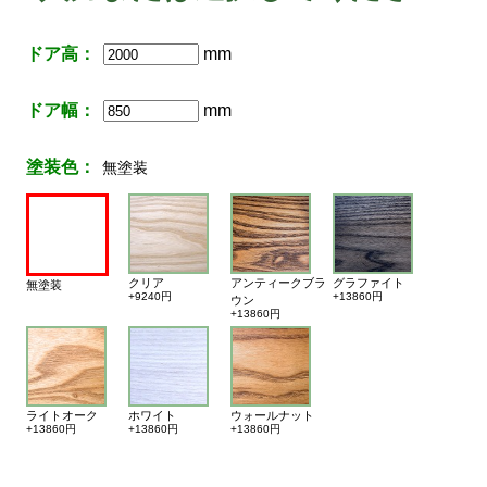
ドア高：
mm
ドア幅：
mm
塗装色：
無塗装
クリア
アンティークブラ
グラファイト
無塗装
+9240円
+13860円
ウン
+13860円
ライトオーク
ホワイト
ウォールナット
+13860円
+13860円
+13860円