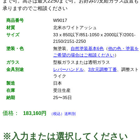
まで可。高さは最大2250まで可。お好みの支給ガラス設置も
承りますのでご相談ください
商品番号
W9017
材質
北米ホワイトアッシュ
サイズ
33 x 850以下/851-1050 x 2000以下/2001-
2150/2151-2250
塗装・色
無塗装、
自然塗装基本6色
（
他の色・塗装を
ご希望の場合はご相談ください
）
ガラス
型板ガラスまたは透明ガラス
金具別途
レバーハンドル
、
3次元調整丁番
、調整スト
ライク
製造
日本
在庫
受注生産
納期
25〜35日
価格：
183,160
円
（税込）送料別
※入力または選択してください