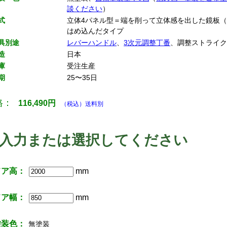
談ください
）
式
立体4パネル型＝端を削って立体感を出した鏡板（
はめ込んだタイプ
具別途
レバーハンドル
、
3次元調整丁番
、調整ストライ
造
日本
庫
受注生産
期
25〜35日
格：
116,490
円
（税込）送料別
入力または選択してください
ドア高：
mm
ドア幅：
mm
塗装色：
無塗装