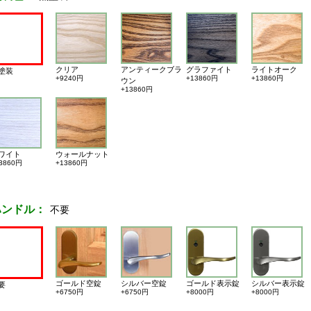
クリア
アンティークブラ
グラファイト
ライトオーク
塗装
+9240円
+13860円
+13860円
ウン
+13860円
ワイト
ウォールナット
3860円
+13860円
ハンドル：
不要
ゴールド空錠
シルバー空錠
ゴールド表示錠
シルバー表示錠
要
+6750円
+6750円
+8000円
+8000円