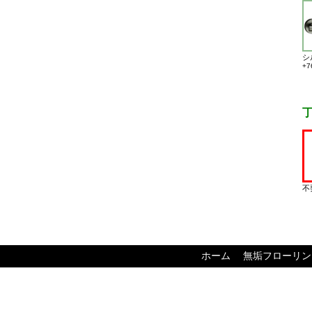
シ
+7
不
ホーム
無垢フローリン