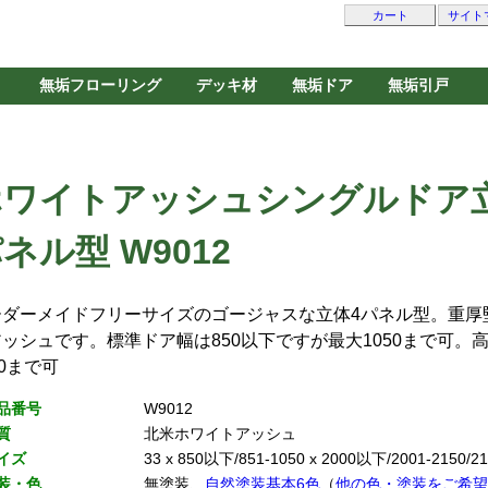
カート
サイト
無垢フローリング
デッキ材
無垢ドア
無垢引戸
ホワイトアッシュシングルドア
ネル型 W9012
ーダーメイドフリーサイズのゴージャスな立体4パネル型。重厚
ッシュです。標準ドア幅は850以下ですが最大1050まで可。
50まで可
品番号
W9012
質
北米ホワイトアッシュ
イズ
33 x 850以下/851-1050 x 2000以下/2001-2150/21
装・色
無塗装、
自然塗装基本6色
（
他の色・塗装をご希