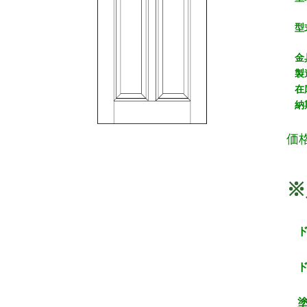
型
金
製
在
納
価
※