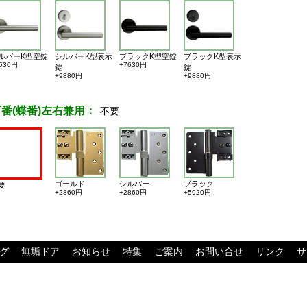
ルバーK型空錠
シルバーK型表示
ブラックK型空錠
ブラックK型表示
630円
+7630円
錠
錠
+9880円
+9880円
丁番(蝶番)左右兼用：
不要
ゴールド
シルバー
ブラック
要
+2860円
+2860円
+5920円
グ
無垢ドア
お知らせ
特集
ご案内
お問い合せ
リンク
サ