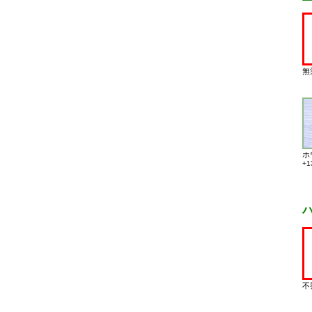
無
ホ
+1
不