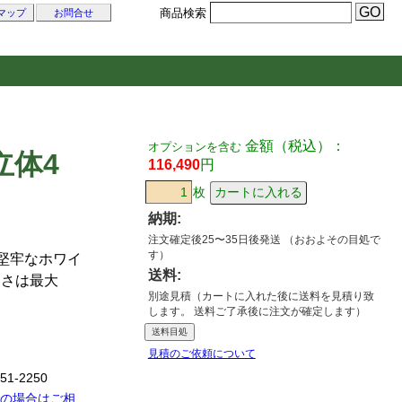
商品検索
マップ
お問合せ
金額（税込）：
オプションを含む
立体4
116,490
円
枚
納期:
注文確定後25〜35日後発送 （おおよその目処で
す）
堅牢なホワイ
送料:
高さは最大
別途見積（カートに入れた後に送料を見積り致
します。 送料ご了承後に注文が確定します）
送料目処
見積のご依頼について
51-2250
望の場合はご相