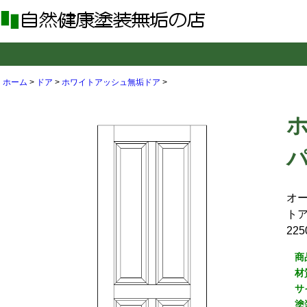
ホーム
>
ドア
>
ホワイトアッシュ無垢ドア
>
パ
オ
トア
22
商
材
サ
塗