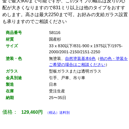
金で最大900まで可能ですが、このタイプの幅広は反りの心
配が大きくなりますので831ミリ以上は他のタイプをおすす
めします。高さは最大2250まで可。お好みの支給ガラス設置
も承りますのでご相談ください
商品番号
S8116
材質
国産杉
サイズ
33 x 830以下/831-900 x 1975以下/1975-
2000/2001-2150/2151-2250
塗装・色
無塗装、
自然塗装基本6色
（
他の色・塗装を
ご希望の場合はご相談ください
）
ガラス
型板ガラスまたは透明ガラス
金具別途
引手、戸車、吊り車
製造
日本
在庫
受注生産
納期
25〜35日
価格：
129,460
円
（税込）送料別