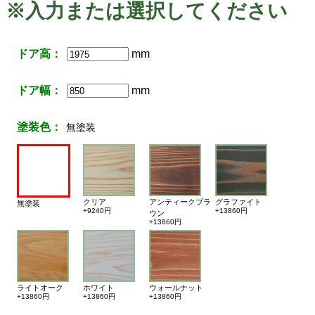
※入力または選択してください
ドア高：
mm
ドア幅：
mm
塗装色：
無塗装
クリア
アンティークブラ
グラファイト
無塗装
+9240円
+13860円
ウン
+13860円
ライトオーク
ホワイト
ウォールナット
+13860円
+13860円
+13860円