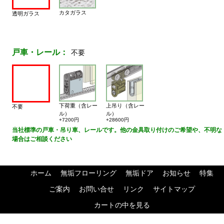
カタガラス
透明ガラス
戸車・レール：
不要
下荷重（含レー
上吊り（含レー
不要
ル）
ル）
+7200円
+28600円
当社標準の戸車・吊り車、レールです。他の金具取り付けのご希望や、不明な
場合はご相談ください
ホーム
無垢フローリング
無垢ドア
お知らせ
特集
ご案内
お問い合せ
リンク
サイトマップ
カートの中を見る