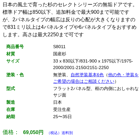
日本の風土で育った杉のセレクトシリーズの無垢ドアです。
標準ドア幅は850以下、追加料金で最大900まで可能です
が、2パネルタイプの幅広は反りの心配が大きくなりますの
で831ミリ以上は4パネルタイプや6パネルタイプをおすすめ
します。高さは最大2250まで可です
商品番号
S8011
材質
国産杉
サイズ
33 x 830以下/831-900 x 1975以下/1975-
2000/2001-2150/2151-2250
塗装・色
無塗装、
自然塗装基本6色
（
他の色・塗装を
ご希望の場合はご相談ください
）
型式
フラット2パネル型、框の内側におしゃれな
サジ面
製造
日本
在庫
受注生産
納期
25〜35日
価格：
69,050
円
（税込）送料別