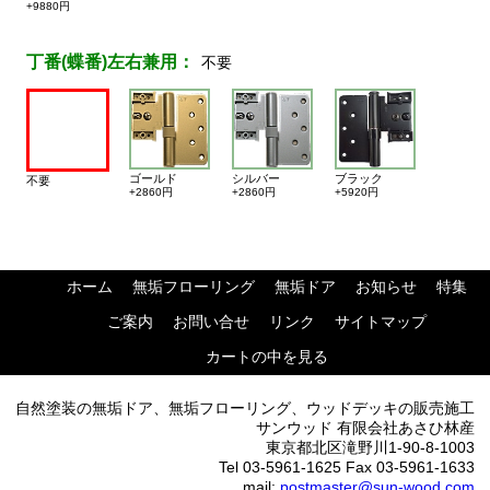
+9880円
丁番(蝶番)左右兼用：
不要
ゴールド
シルバー
ブラック
不要
+2860円
+2860円
+5920円
ホーム
無垢フローリング
無垢ドア
お知らせ
特集
ご案内
お問い合せ
リンク
サイトマップ
カートの中を見る
自然塗装の無垢ドア、無垢フローリング、ウッドデッキの販売施工
サンウッド 有限会社あさひ林産
東京都北区滝野川1-90-8-1003
Tel 03-5961-1625 Fax 03-5961-1633
mail:
postmaster@sun-wood.com