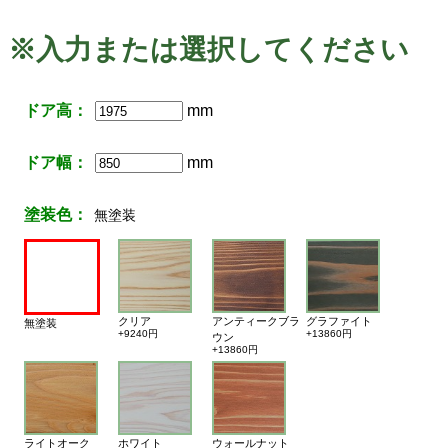
※入力または選択してください
ドア高：
mm
ドア幅：
mm
塗装色：
無塗装
クリア
アンティークブラ
グラファイト
無塗装
+9240円
+13860円
ウン
+13860円
ライトオーク
ホワイト
ウォールナット