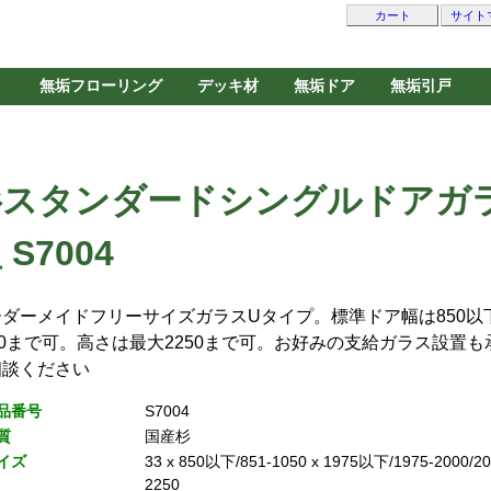
カート
サイト
無垢フローリング
デッキ材
無垢ドア
無垢引戸
杉スタンダードシングルドアガ
 S7004
ーダーメイドフリーサイズガラスUタイプ。標準ドア幅は850以
50まで可。高さは最大2250まで可。お好みの支給ガラス設置
相談ください
品番号
S7004
質
国産杉
イズ
33 x 850以下/851-1050 x 1975以下/1975-2000/20
2250