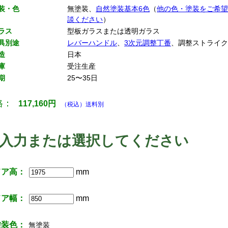
装・色
無塗装、
自然塗装基本6色
（
他の色・塗装をご希
談ください
）
ラス
型板ガラスまたは透明ガラス
具別途
レバーハンドル
、
3次元調整丁番
、調整ストライ
造
日本
庫
受注生産
期
25〜35日
格：
117,160
円
（税込）送料別
入力または選択してください
ドア高：
mm
ドア幅：
mm
塗装色：
無塗装