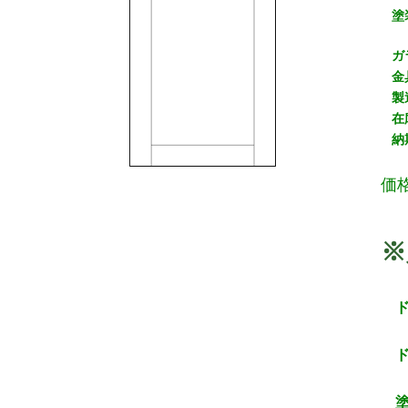
塗
ガ
金
製
在
納
価
※