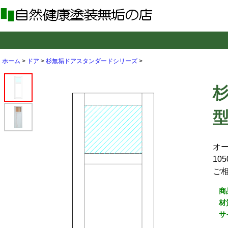
ホーム
>
ドア
>
杉無垢ドアスタンダードシリーズ
>
型
オ
10
ご
商
材
サ