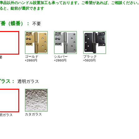
準品以外のハンドル設置加工も承っております。ご希望があれば、ご相談ください
ると、錠前が選択できます
丁番（蝶番）：
不要
ゴールド
シルバー
ブラック
要
+2860円
+2860円
+5920円
ガラス：
透明ガラス
カタガラス
明ガラス