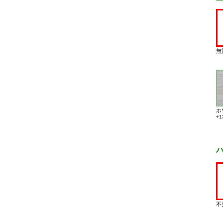
無
ホ
+1
不