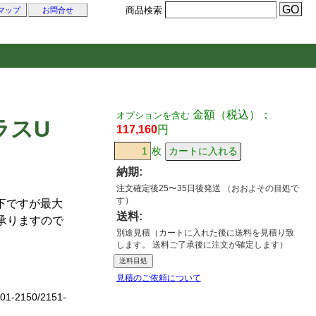
商品検索
マップ
お問合せ
金額（税込）：
オプションを含む
ラスU
117,160
円
枚
納期:
注文確定後25〜35日後発送 （おおよその目処で
す）
下ですが最大
送料:
も承りますので
別途見積（カートに入れた後に送料を見積り致
します。 送料ご了承後に注文が確定します）
送料目処
見積のご依頼について
01-2150/2151-