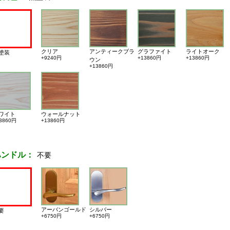
クリア
アンティークブラ
グラファイト
ライトオーク
塗装
+9240円
+13860円
+13860円
ウン
+13860円
ワイト
ウォールナット
3860円
+13860円
ハンドル：
不要
アーバンゴールド
シルバー
要
+6750円
+6750円