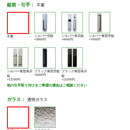
錠前・引手：
不要
シルバー空錠
シルバー表示錠
シルバー角型空錠
不要
+5800円
+9400円
+7800円
シルバー角型表示
ブラック角型空錠
ブラック角型表示
+9400円
錠
錠
+12200円
+12200円
他の引手取り付けをご希望の場合はご相談ください
ガラス：
透明ガラス