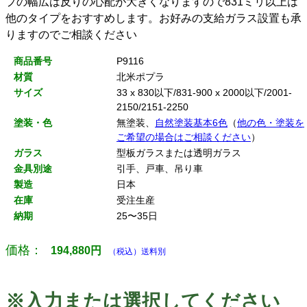
プの幅広は反りの心配が大きくなりますので831ミリ以上は
他のタイプをおすすめします。お好みの支給ガラス設置も承
りますのでご相談ください
商品番号
P9116
材質
北米ポプラ
サイズ
33 x 830以下/831-900 x 2000以下/2001-
2150/2151-2250
塗装・色
無塗装、
自然塗装基本6色
（
他の色・塗装を
ご希望の場合はご相談ください
）
ガラス
型板ガラスまたは透明ガラス
金具別途
引手、戸車、吊り車
製造
日本
在庫
受注生産
納期
25〜35日
価格：
194,880
円
（税込）送料別
※入力または選択してください