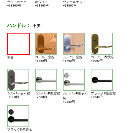
ライトオーク
ホワイト
ウォールナット
+13860円
+13860円
+13860円
ハンドル：
不要
ゴールド空錠
シルバー空錠
ゴールド表示錠
不要
+6750円
+6750円
+8000円
シルバー表示錠
シルバーK型空錠
シルバーK型表示
ブラックK型空錠
+8000円
+7630円
+7630円
錠
+9880円
ブラックK型表示