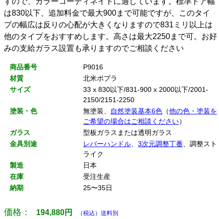
すので、カラーコーディネイトに適しています。標準ドア幅
は830以下、追加料金で最大900まで可能ですが、このタイ
プの幅広は反りの心配が大きくなりますので831ミリ以上は
他のタイプをおすすめします。高さは最大2250まで可。お好
みの支給ガラス設置も承りますのでご相談ください
商品番号
P9016
材質
北米ポプラ
サイズ
33 x 830以下/831-900 x 2000以下/2001-
2150/2151-2250
塗装・色
無塗装、
自然塗装基本6色
（
他の色・塗装を
ご希望の場合はご相談ください
）
ガラス
型板ガラスまたは透明ガラス
金具別途
レバーハンドル
、
3次元調整丁番
、調整スト
ライク
製造
日本
在庫
受注生産
納期
25〜35日
価格：
194,880
円
（税込）送料別