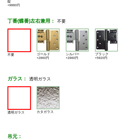
錠
+9880円
丁番(蝶番)左右兼用：
不要
ゴールド
シルバー
ブラック
不要
+2860円
+2860円
+5920円
ガラス：
透明ガラス
カタガラス
透明ガラス
吊元：