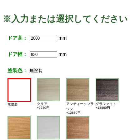
※入力または選択してください
ドア高：
mm
ドア幅：
mm
塗装色：
無塗装
クリア
アンティークブラ
グラファイト
無塗装
+9240円
+13860円
ウン
+13860円