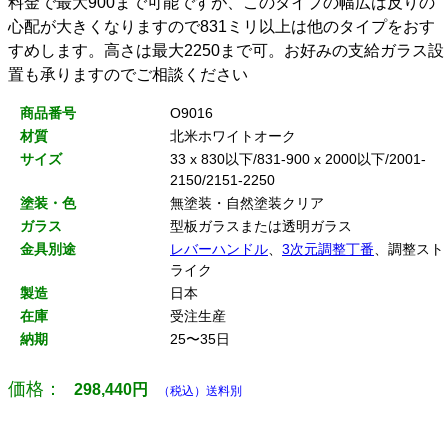
料金で最大900まで可能ですが、このタイプの幅広は反りの
心配が大きくなりますので831ミリ以上は他のタイプをおす
すめします。高さは最大2250まで可。お好みの支給ガラス設
置も承りますのでご相談ください
商品番号
O9016
材質
北米ホワイトオーク
サイズ
33 x 830以下/831-900 x 2000以下/2001-
2150/2151-2250
塗装・色
無塗装・自然塗装クリア
ガラス
型板ガラスまたは透明ガラス
金具別途
レバーハンドル
、
3次元調整丁番
、調整スト
ライク
製造
日本
在庫
受注生産
納期
25〜35日
価格：
298,440
円
（税込）送料別