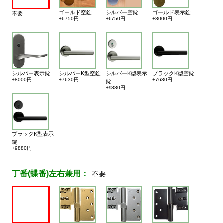
ゴールド空錠
シルバー空錠
ゴールド表示錠
不要
+6750円
+6750円
+8000円
シルバー表示錠
シルバーK型空錠
シルバーK型表示
ブラックK型空錠
+8000円
+7630円
+7630円
錠
+9880円
ブラックK型表示
錠
+9880円
丁番(蝶番)左右兼用：
不要