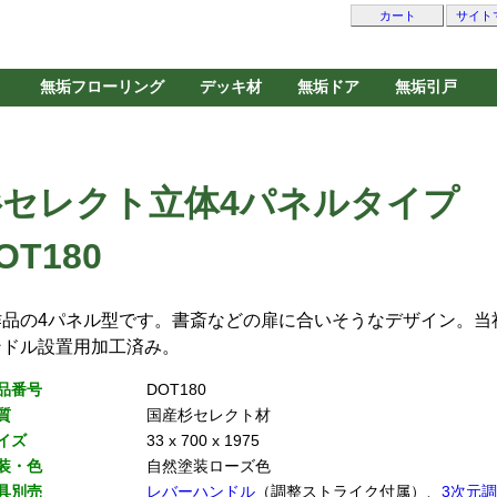
カート
サイト
無垢フローリング
デッキ材
無垢ドア
無垢引戸
杉セレクト立体4パネルタイプ
OT180
作品の4パネル型です。書斎などの扉に合いそうなデザイン。当
ンドル設置用加工済み。
品番号
DOT180
質
国産杉セレクト材
イズ
33 x 700 x 1975
装・色
自然塗装ローズ色
具別売
レバーハンドル
（調整ストライク付属）、
3次元