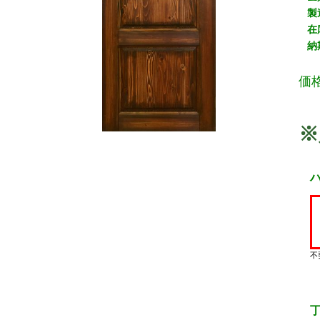
製
在
納
価
※
不