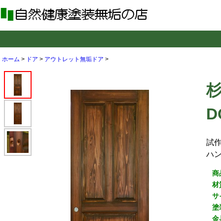
ホーム
>
ドア
>
アウトレット無垢ドア
>
D
試
ハ
商
材
サ
塗
金