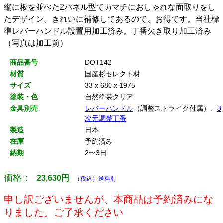
縦に板を並べた2パネル型でカマチにおしゃれな面取りをし
たデザイン。きれいに補修してあるので、お得です。当社標
準レバーハンドル設置用加工済み。丁番欠き取り加工済み
（写真は加工前）
商品番号
DOT142
材質
国産杉セレクト材
サイズ
33 x 680 x 1975
塗装・色
自然塗装クリア
金具別売
レバーハンドル
（調整ストライク付属）、
3
次元調整丁番
製造
日本
在庫
予約済み
納期
2〜3日
価格：
23,630
円
（税込）送料別
申し訳ございませんが、本商品は予約済みにな
りました。ご了承ください