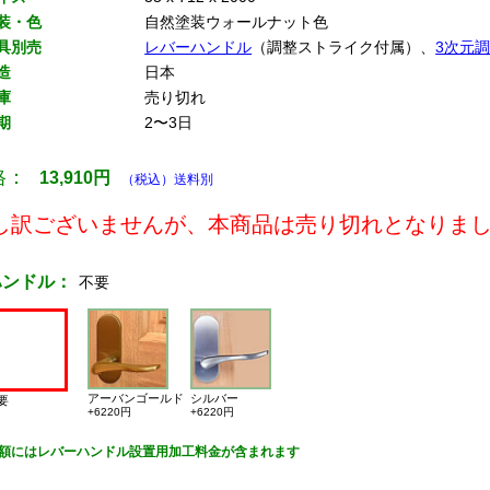
装・色
自然塗装ウォールナット色
具別売
レバーハンドル
（調整ストライク付属）、
3次元
造
日本
庫
売り切れ
期
2〜3日
格：
13,910
円
（税込）送料別
し訳ございませんが、本商品は売り切れとなりま
ハンドル：
不要
アーバンゴールド
シルバー
要
+6220円
+6220円
額にはレバーハンドル設置用加工料金が含まれます