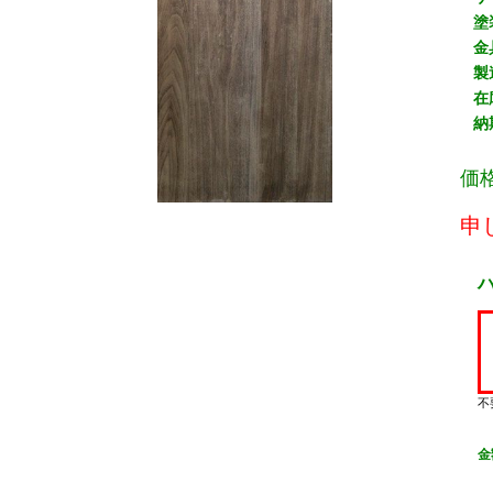
塗
金
製
在
納
価
申
不
金