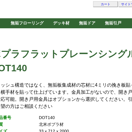
カート
サイト
無垢フローリング
デッキ材
無垢ドア
無垢引戸
ポプラフラットプレーンシング
OT140
ラッシュ構造ではなく、無垢板集成材の芯材に4ミリの挽き板貼
は横手材を貼って仕上げています。金具加工がないので、開き
対応可能。開き戸用金具はオプションから選択してください。
希望の方はご相談ください
品番号
DOT140
質
北米ポプラ材
イズ
33 x 712 x 2000