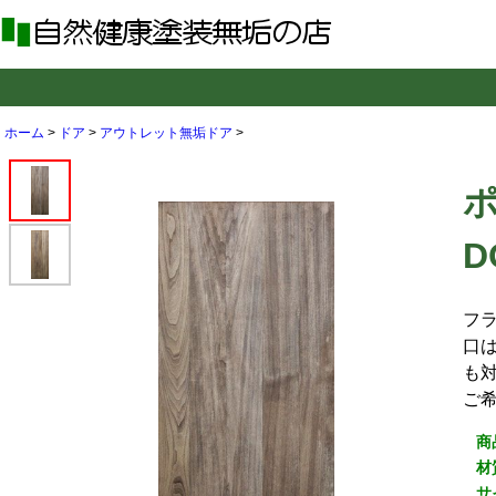
ホーム
>
ドア
>
アウトレット無垢ドア
>
D
フ
口
も
ご
商
材
サ