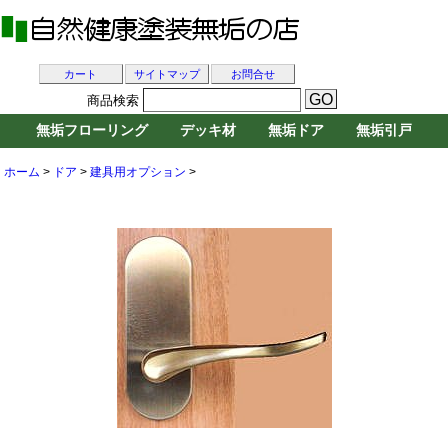
カート
サイトマップ
お問合せ
商品検索
無垢フローリング
デッキ材
無垢ドア
無垢引戸
ホーム
>
ドア
>
建具用オプション
>