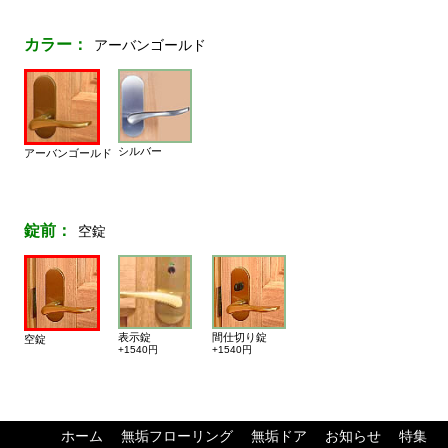
カラー：
アーバンゴールド
シルバー
アーバンゴールド
錠前：
空錠
表示錠
間仕切り錠
空錠
+1540円
+1540円
ホーム
無垢フローリング
無垢ドア
お知らせ
特集