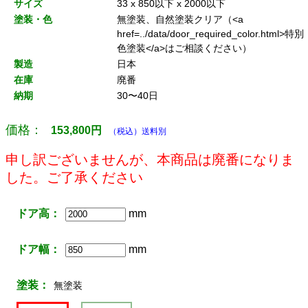
サイズ
33 x 850以下 x 2000以下
塗装・色
無塗装、自然塗装クリア（<a
href=../data/door_required_color.html>特別
色塗装</a>はご相談ください）
製造
日本
在庫
廃番
納期
30〜40日
価格：
153,800
円
（税込）送料別
申し訳ございませんが、本商品は廃番になりま
した。ご了承ください
ドア高：
mm
ドア幅：
mm
塗装：
無塗装