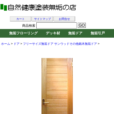
カート
サイトマップ
お問合せ
商品検索
無垢フローリング
デッキ材
無垢ドア
無垢引戸
ホーム
>
ドア
>
フリーサイズ無垢ドア
サンウッドその他銘木無垢ドア
>