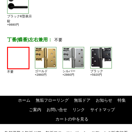
ブラックK型表示
錠
+9880円
丁番(蝶番)左右兼用：
不要
ゴールド
シルバー
ブラック
不要
+2860円
+2860円
+5920円
ホーム
無垢フローリング
無垢ドア
お知らせ
特集
ご案内
お問い合せ
リンク
サイトマップ
カートの中を見る