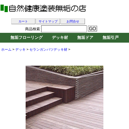
カート
サイトマップ
お問合せ
商品検索
無垢フローリング
デッキ材
無垢ドア
無垢引戸
ホーム
>
デッキ
>
セランガンバツデッキ材
>