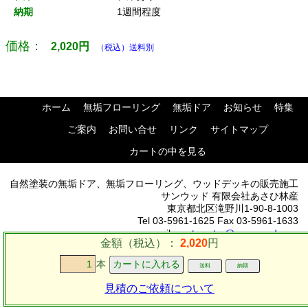
納期
1週間程度
価格：
2,020
円
（税込）送料別
ホーム
無垢フローリング
無垢ドア
お知らせ
特集
ご案内
お問い合せ
リンク
サイトマップ
カートの中を見る
自然塗装の無垢ドア、無垢フローリング、ウッドデッキの販売施工
サンウッド 有限会社あさひ林産
東京都北区滝野川1-90-8-1003
Tel 03-5961-1625 Fax 03-5961-1633
mail:
postmaster@sun-wood.com
金額（税込）：
2,020
円
本
送料
納期
見積のご依頼について