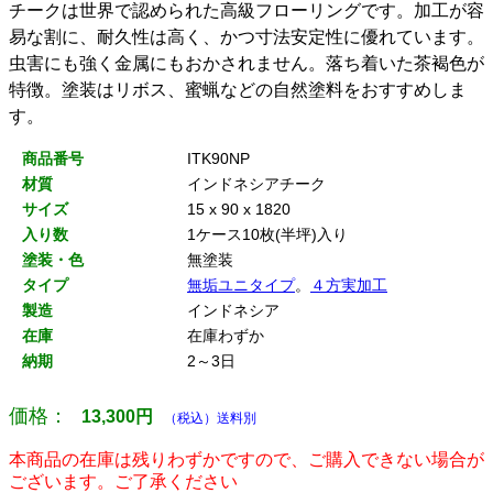
チークは世界で認められた高級フローリングです。加工が容
易な割に、耐久性は高く、かつ寸法安定性に優れています。
虫害にも強く金属にもおかされません。落ち着いた茶褐色が
特徴。塗装はリボス、蜜蝋などの自然塗料をおすすめしま
す。
商品番号
ITK90NP
材質
インドネシアチーク
サイズ
15 x 90 x 1820
入り数
1ケース10枚(半坪)入り
塗装・色
無塗装
タイプ
無垢ユニタイプ
。
４方実加工
製造
インドネシア
在庫
在庫わずか
納期
2～3日
価格：
13,300
円
（税込）送料別
本商品の在庫は残りわずかですので、ご購入できない場合が
ございます。ご了承ください