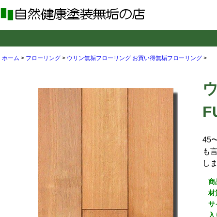
ホーム
>
フローリング
>
ウリン無垢フローリング
お買い得無垢フローリング
>
F
4
も
し
商
材
サ
入