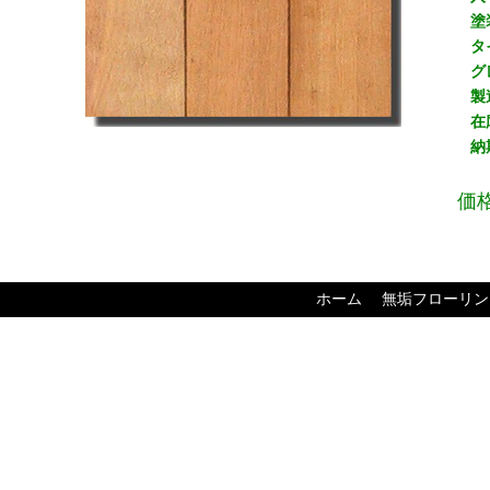
塗
タ
グ
製
在
納
価
ホーム
無垢フローリン