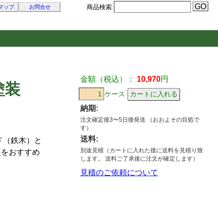
商品検索
マップ
お問合せ
金額（税込）：
10,970
円
塗装
ケース
納期:
注文確定後3〜5日後発送 （おおよその目処で
す）
送料:
ド（鉄木）と
別途見積（カートに入れた後に送料を見積り致
装をおすすめ
します。 送料ご了承後に注文が確定します）
見積のご依頼について