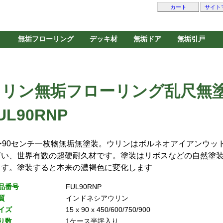
カート
サイト
無垢フローリング
デッキ材
無垢ドア
無垢引戸
ウリン無垢フローリング乱尺無
UL90RNP
5〜90センチ一枚物無垢無塗装。ウリンはボルネオアイアンウッ
言い、世界有数の超硬耐久材です。塗装はリボスなどの自然塗
ます。塗装すると本来の濃褐色に変化します
品番号
FUL90RNP
質
インドネシアウリン
イズ
15 x 90 x 450/600/750/900
り数
1ケース半坪入り