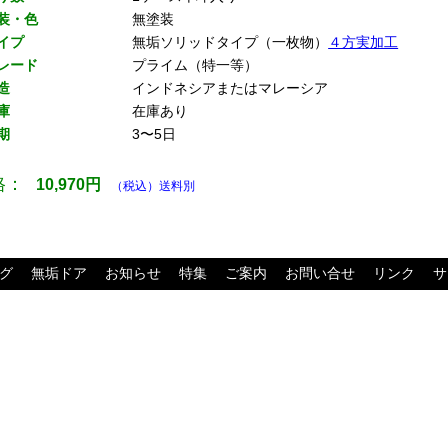
装・色
無塗装
イプ
無垢ソリッドタイプ（一枚物）
４方実加工
レード
プライム（特一等）
造
インドネシアまたはマレーシア
庫
在庫あり
期
3〜5日
格：
10,970
円
（税込）送料別
グ
無垢ドア
お知らせ
特集
ご案内
お問い合せ
リンク
サ