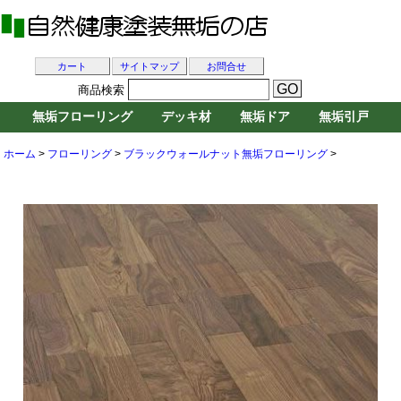
カート
サイトマップ
お問合せ
商品検索
無垢フローリング
デッキ材
無垢ドア
無垢引戸
ホーム
>
フローリング
>
ブラックウォールナット無垢フローリング
>