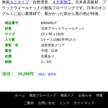
無垢
ユニタイプ
、自然塗装。
４方実加工
。北米産高級材、ブ
ラックウォールナットの無垢フローリングです。日本のオニ
グルミに近い重厚材で、紫がかった茶から黒の色が特徴。
商品番号
BWN90LP
材質
北米ブラックウォールナット
サイズ
15 x 90 x 1820
入り数
1ケース10枚(半坪)入り
塗装・色
自然塗装クリア
製造
中国、日本
在庫
在庫あり
納期
2～3日
価格：
19,290
円
（税込）送料別
ホーム
無垢フローリング
無垢ドア
お知らせ
特集
ご案内
お問い合せ
リンク
サイトマップ