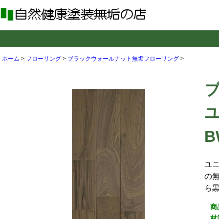
ホーム
>
フローリング
>
ブラックウォールナット無垢フローリング
>
ユ
B
ユ
の
ら
商
材