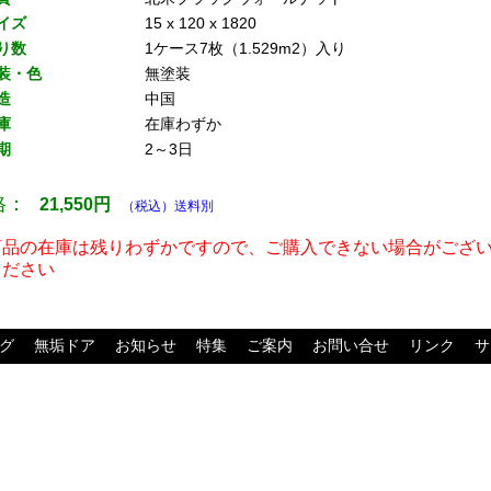
イズ
15 x 120 x 1820
り数
1ケース7枚（1.529m2）入り
装・色
無塗装
造
中国
庫
在庫わずか
期
2～3日
格：
21,550
円
（税込）送料別
商品の在庫は残りわずかですので、ご購入できない場合がござ
ください
グ
無垢ドア
お知らせ
特集
ご案内
お問い合せ
リンク
サ