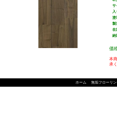
サ
入
塗
製
在
納
価
本
承
ホーム
無垢フローリン