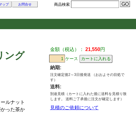
商品検索
マップ
お問合せ
金額（税込）：
21,550
円
リング
ケース
納期:
注文確定後2～3日後発送 （おおよその目処で
す）
送料:
別途見積（カートに入れた後に送料を見積り致
します。 送料ご了承後に注文が確定します）
ォールナット
見積のご依頼について
がかった茶か