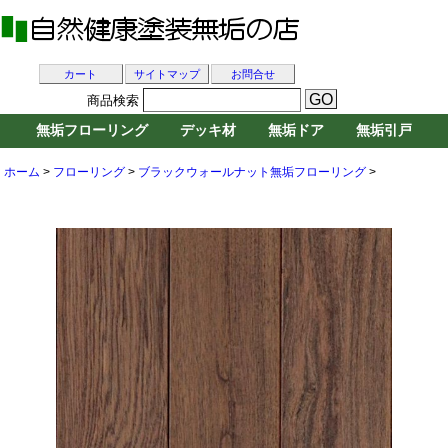
カート
サイトマップ
お問合せ
商品検索
無垢フローリング
デッキ材
無垢ドア
無垢引戸
ホーム
>
フローリング
>
ブラックウォールナット無垢フローリング
>