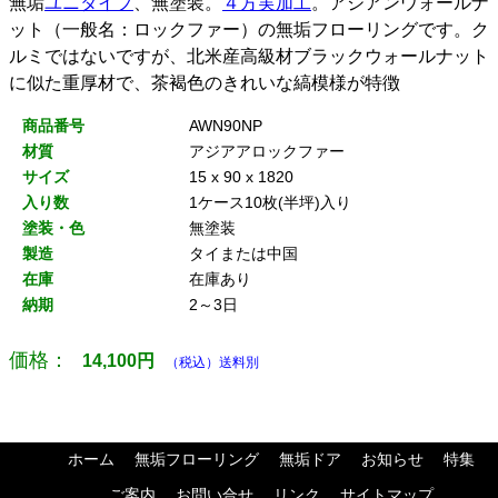
無垢
ユニタイプ
、無塗装。
４方実加工
。アジアンウォールナ
ット（一般名：ロックファー）の無垢フローリングです。ク
ルミではないですが、北米産高級材ブラックウォールナット
に似た重厚材で、茶褐色のきれいな縞模様が特徴
商品番号
AWN90NP
材質
アジアアロックファー
サイズ
15 x 90 x 1820
入り数
1ケース10枚(半坪)入り
塗装・色
無塗装
製造
タイまたは中国
在庫
在庫あり
納期
2～3日
価格：
14,100
円
（税込）送料別
ホーム
無垢フローリング
無垢ドア
お知らせ
特集
ご案内
お問い合せ
リンク
サイトマップ