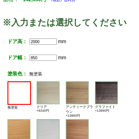
（税込）送料別
※入力または選択してください
ドア高：
mm
ドア幅：
mm
塗装色：
無塗装
クリア
アンティークブラ
グラファイト
無塗装
+9240円
+13860円
ウン
+13860円