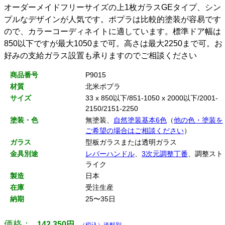
オーダーメイドフリーサイズの上1枚ガラスGEタイプ、シン
プルなデザインが人気です。ポプラは比較的塗装が容易です
ので、カラーコーディネイトに適しています。標準ドア幅は
850以下ですが最大1050まで可。高さは最大2250まで可。お
好みの支給ガラス設置も承りますのでご相談ください
商品番号
P9015
材質
北米ポプラ
サイズ
33 x 850以下/851-1050 x 2000以下/2001-
2150/2151-2250
塗装・色
無塗装、
自然塗装基本6色
（
他の色・塗装を
ご希望の場合はご相談ください
）
ガラス
型板ガラスまたは透明ガラス
金具別途
レバーハンドル
、
3次元調整丁番
、調整スト
ライク
製造
日本
在庫
受注生産
納期
25〜35日
価格：
142,350
円