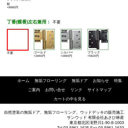
錠
+9880円
丁番(蝶番)左右兼用：
不要
ゴールド
シルバー
ブラック
不要
+2860円
+2860円
+5920円
ホーム
無垢フローリング
無垢ドア
お知らせ
特集
ご案内
お問い合せ
リンク
サイトマップ
カートの中を見る
自然塗装の無垢ドア、無垢フローリング、ウッドデッキの販売施工
サンウッド 有限会社あさひ林産
東京都北区滝野川1-90-8-1003
Tel 03-5961-1625 Fax 03-5961-1633