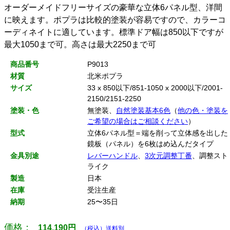
オーダーメイドフリーサイズの豪華な立体6パネル型、洋間
に映えます。ポプラは比較的塗装が容易ですので、カラーコ
ーディネイトに適しています。標準ドア幅は850以下ですが
最大1050まで可。高さは最大2250まで可
商品番号
P9013
材質
北米ポプラ
サイズ
33 x 850以下/851-1050 x 2000以下/2001-
2150/2151-2250
塗装・色
無塗装、
自然塗装基本6色
（
他の色・塗装を
ご希望の場合はご相談ください
）
型式
立体6パネル型＝端を削って立体感を出した
鏡板（パネル）を6枚はめ込んだタイプ
金具別途
レバーハンドル
、
3次元調整丁番
、調整スト
ライク
製造
日本
在庫
受注生産
納期
25〜35日
価格：
114,190
円
（税込）送料別