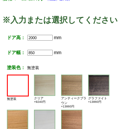
※入力または選択してください
ドア高：
mm
ドア幅：
mm
塗装色：
無塗装
クリア
アンティークブラ
グラファイト
無塗装
+9240円
+13860円
ウン
+13860円