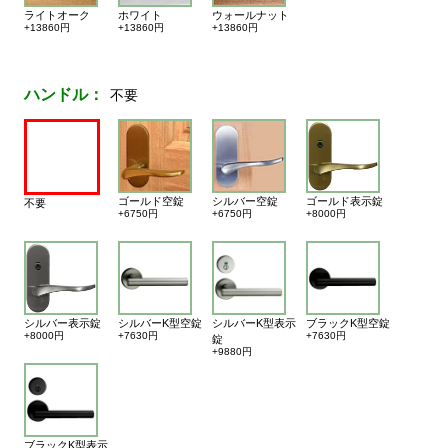
ライトオーク
ホワイト
ウォールナット
+13860円
+13860円
+13860円
ハンドル：
不要
ゴールド空錠
シルバー空錠
ゴールド表示錠
不要
+6750円
+6750円
+8000円
シルバー表示錠
シルバーK型空錠
シルバーK型表示
ブラックK型空錠
+8000円
+7630円
+7630円
錠
+9880円
ブラックK型表示