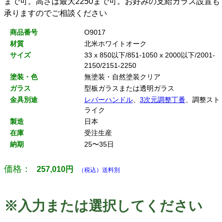
まで可。高さは最大2250まで可。お好みの支給ガラス設置も
承りますのでご相談ください
商品番号
O9017
材質
北米ホワイトオーク
サイズ
33 x 850以下/851-1050 x 2000以下/2001-
2150/2151-2250
塗装・色
無塗装・自然塗装クリア
ガラス
型板ガラスまたは透明ガラス
金具別途
レバーハンドル
、
3次元調整丁番
、調整スト
ライク
製造
日本
在庫
受注生産
納期
25〜35日
価格：
257,010
円
（税込）送料別
※入力または選択してください