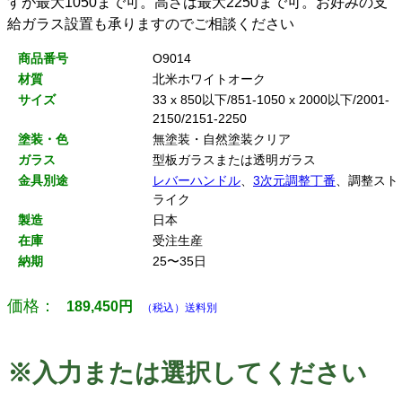
すが最大1050まで可。高さは最大2250まで可。お好みの支
給ガラス設置も承りますのでご相談ください
商品番号
O9014
材質
北米ホワイトオーク
サイズ
33 x 850以下/851-1050 x 2000以下/2001-
2150/2151-2250
塗装・色
無塗装・自然塗装クリア
ガラス
型板ガラスまたは透明ガラス
金具別途
レバーハンドル
、
3次元調整丁番
、調整スト
ライク
製造
日本
在庫
受注生産
納期
25〜35日
価格：
189,450
円
（税込）送料別
※入力または選択してください