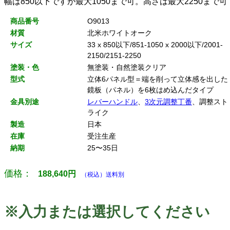
幅は850以下ですが最大1050まで可。高さは最大2250まで可
商品番号
O9013
材質
北米ホワイトオーク
サイズ
33 x 850以下/851-1050 x 2000以下/2001-
2150/2151-2250
塗装・色
無塗装・自然塗装クリア
型式
立体6パネル型＝端を削って立体感を出した
鏡板（パネル）を6枚はめ込んだタイプ
金具別途
レバーハンドル
、
3次元調整丁番
、調整スト
ライク
製造
日本
在庫
受注生産
納期
25〜35日
価格：
188,640
円
（税込）送料別
※入力または選択してください