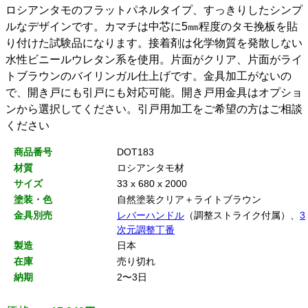
ロシアンタモのフラットパネルタイプ、すっきりしたシンプ
ルなデザインです。カマチは中芯に5㎜程度のタモ挽板を貼
り付けた試験品になります。接着剤は化学物質を発散しない
水性ビニールウレタン系を使用。片面がクリア、片面がライ
トブラウンのバイリンガル仕上げです。金具加工がないの
で、開き戸にも引戸にも対応可能。開き戸用金具はオプショ
ンから選択してください。引戸用加工をご希望の方はご相談
ください
商品番号
DOT183
材質
ロシアンタモ材
サイズ
33 x 680 x 2000
塗装・色
自然塗装クリア＋ライトブラウン
金具別売
レバーハンドル
（調整ストライク付属）、
3
次元調整丁番
製造
日本
在庫
売り切れ
納期
2〜3日