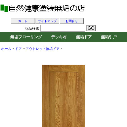
カート
サイトマップ
お問合せ
商品検索
無垢フローリング
デッキ材
無垢ドア
無垢引戸
ホーム
>
ドア
>
アウトレット無垢ドア
>