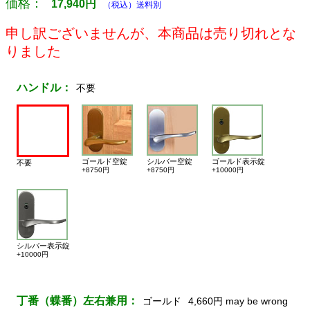
価格：
17,940
円
（税込）送料別
申し訳ございませんが、本商品は売り切れとな
りました
ハンドル：
不要
ゴールド空錠
シルバー空錠
ゴールド表示錠
不要
+8750円
+8750円
+10000円
シルバー表示錠
+10000円
丁番（蝶番）左右兼用：
ゴールド
4,660円 may be wrong