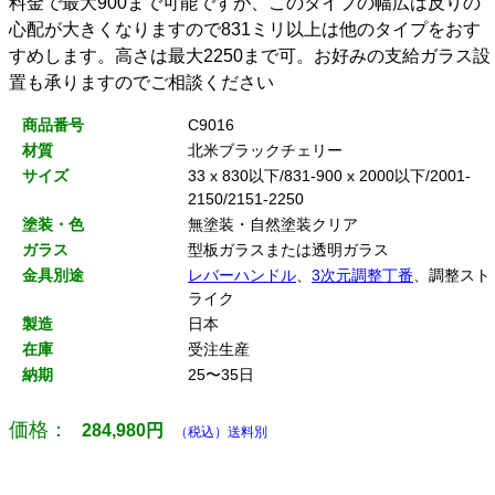
料金で最大900まで可能ですが、このタイプの幅広は反りの
心配が大きくなりますので831ミリ以上は他のタイプをおす
すめします。高さは最大2250まで可。お好みの支給ガラス設
置も承りますのでご相談ください
商品番号
C9016
材質
北米ブラックチェリー
サイズ
33 x 830以下/831-900 x 2000以下/2001-
2150/2151-2250
塗装・色
無塗装・自然塗装クリア
ガラス
型板ガラスまたは透明ガラス
金具別途
レバーハンドル
、
3次元調整丁番
、調整スト
ライク
製造
日本
在庫
受注生産
納期
25〜35日
価格：
284,980
円
（税込）送料別