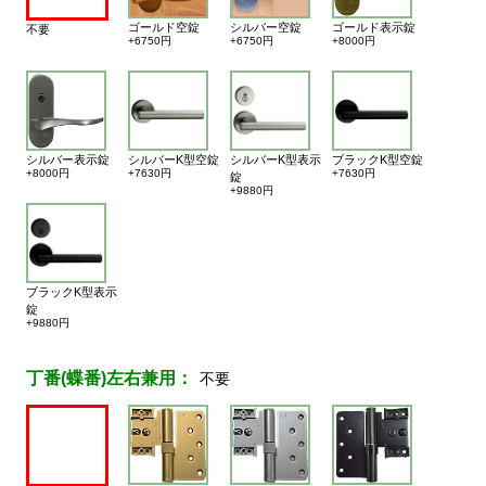
ゴールド空錠
シルバー空錠
ゴールド表示錠
不要
+6750円
+6750円
+8000円
シルバー表示錠
シルバーK型空錠
シルバーK型表示
ブラックK型空錠
+8000円
+7630円
+7630円
錠
+9880円
ブラックK型表示
錠
+9880円
丁番(蝶番)左右兼用：
不要