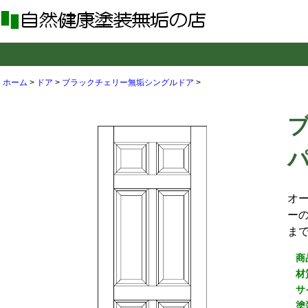
ホーム
>
ドア
>
ブラックチェリー無垢シングルドア
>
パ
オ
ーの
ま
商
材
サ
塗