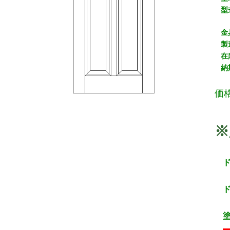
型
金
製
在
納
価
※