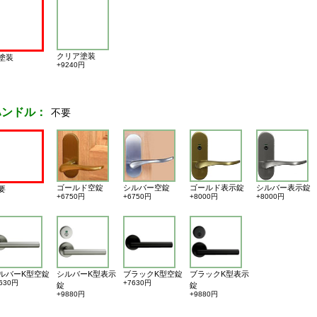
クリア塗装
塗装
+9240円
ハンドル：
不要
ゴールド空錠
シルバー空錠
ゴールド表示錠
シルバー表示錠
要
+6750円
+6750円
+8000円
+8000円
ルバーK型空錠
シルバーK型表示
ブラックK型空錠
ブラックK型表示
630円
+7630円
錠
錠
+9880円
+9880円