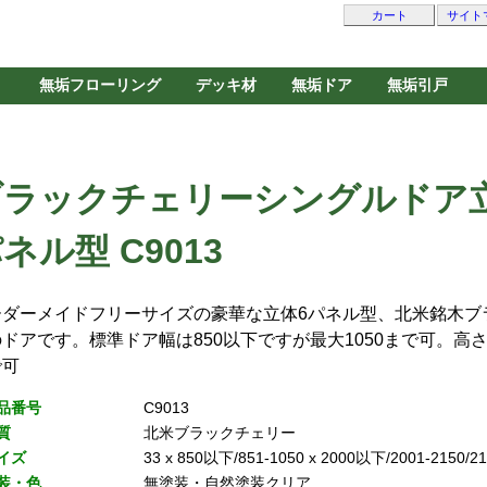
カート
サイト
無垢フローリング
デッキ材
無垢ドア
無垢引戸
ブラックチェリーシングルドア
ネル型 C9013
ーダーメイドフリーサイズの豪華な立体6パネル型、北米銘木ブ
ドアです。標準ドア幅は850以下ですが最大1050まで可。高さ
で可
品番号
C9013
質
北米ブラックチェリー
イズ
33 x 850以下/851-1050 x 2000以下/2001-2150/21
装・色
無塗装・自然塗装クリア