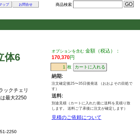
商品検索
マップ
お問合せ
金額（税込）：
オプションを含む
立体6
170,370
円
枚
納期:
注文確定後25〜35日後発送 （おおよその目処で
す）
ラックチェリ
送料:
は最大2250
別途見積（カートに入れた後に送料を見積り致
します。 送料ご了承後に注文が確定します）
見積のご依頼について
51-2250