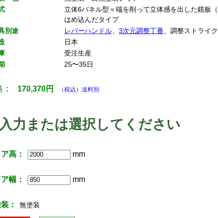
式
立体6パネル型＝端を削って立体感を出した鏡板（
はめ込んだタイプ
具別途
レバーハンドル
、
3次元調整丁番
、調整ストライ
造
日本
庫
受注生産
期
25〜35日
格：
170,370
円
（税込）送料別
入力または選択してください
ドア高：
mm
ドア幅：
mm
塗装：
無塗装