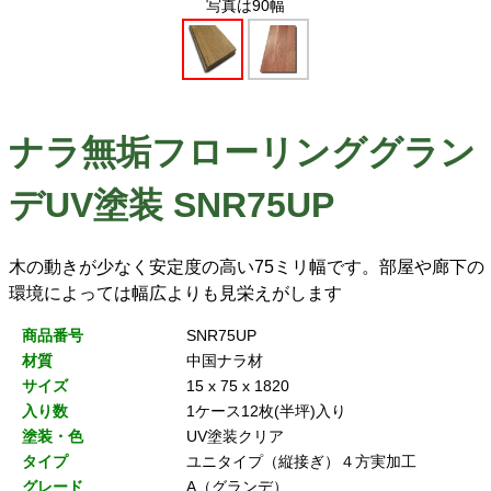
写真は90幅
ナラ無垢フローリンググラン
デUV塗装 SNR75UP
木の動きが少なく安定度の高い75ミリ幅です。部屋や廊下の
環境によっては幅広よりも見栄えがします
商品番号
SNR75UP
材質
中国ナラ材
サイズ
15 x 75 x 1820
入り数
1ケース12枚(半坪)入り
塗装・色
UV塗装クリア
タイプ
ユニタイプ（縦接ぎ）４方実加工
グレード
A（グランデ）