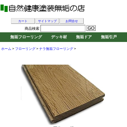
カート
サイトマップ
お問合せ
商品検索
無垢フローリング
デッキ材
無垢ドア
無垢引戸
ホーム
>
フローリング
>
ナラ無垢フローリング
>