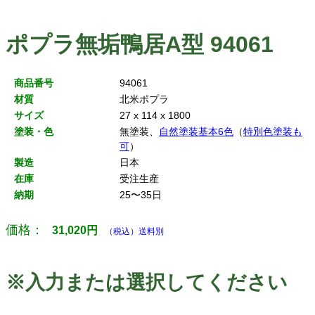
ポプラ無垢鴨居A型 94061
商品番号
94061
材質
北米ポプラ
サイズ
27 x 114 x 1800
塗装・色
無塗装、
自然塗装基本6色
（
特別色塗装も
可
）
製造
日本
在庫
受注生産
納期
25〜35日
価格：
31,020
円
（税込）送料別
※入力または選択してください