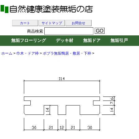
カート
サイトマップ
お問合せ
商品検索
無垢フローリング
デッキ材
無垢ドア
無垢引戸
ホーム
>
巾木・ドア枠
>
ポプラ無垢鴨居・敷居・下枠
>